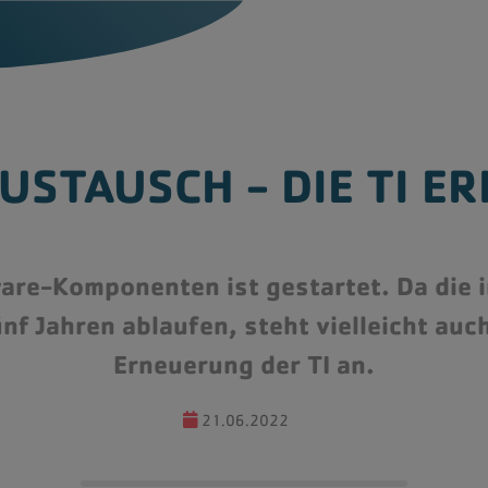
gon Medical One
Monitoring und Managed
STAUSCH - DIE TI ER
Services
gon Legal & Dragon
essional
IT-Sicherheit und Datens
tatmanagement
Komplettsysteme &
are-Komponenten ist gestartet. Da die 
Praxisvernetzung
nf Jahren ablaufen, steht vielleicht auch
Cloud-Services
Erneuerung der TI an.
21.06.2022