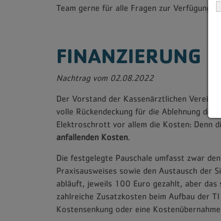
Team gerne für alle Fragen zur Verfügung.
FINANZIERUNG
Nachtrag vom 02.08.2022
Der Vorstand der Kassenärztlichen Vereinig
volle Rückendeckung für die Ablehnung des
Elektroschrott vor allem die Kosten: Denn d
anfallenden Kosten
.
Die festgelegte Pauschale umfasst zwar den
Praxisausweises sowie den Austausch der Si
abläuft, jeweils 100 Euro gezahlt, aber das
zahlreiche Zusatzkosten beim Aufbau der TI
Kostensenkung oder eine Kostenübernahme d