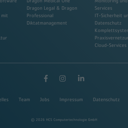
oftware
Dragon Medical One
Monitoring un
Dragon Legal & Dragon
Services
 mit
Professional
IT-Sicherheit u
Diktatmanagement
Datenschutz
Komplettsyste
ktur
Praxisvernetzu
Cloud-Services
lles
Team
Jobs
Impressum
Datenschutz
© 2026 HCS Computertechnologie GmbH