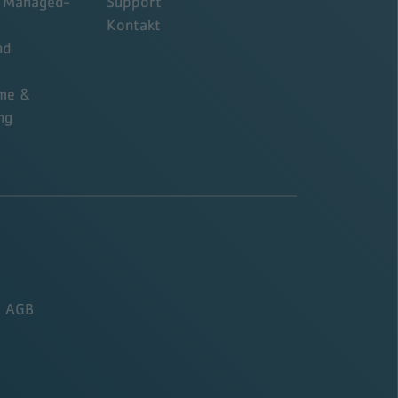
d Managed-
Support
Kontakt
nd
me &
ng
AGB