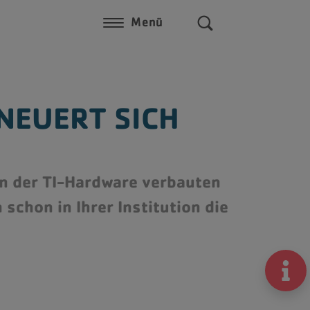
Menü
-
Aktuelles
NEUERT SICH
HCS Webinare
chutz
Team
Jobs
in der TI-Hardware verbauten
 schon in Ihrer Institution die