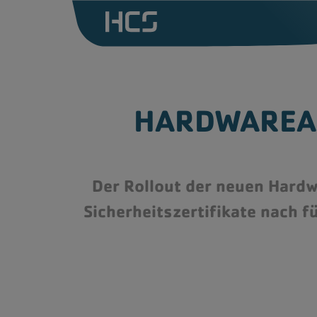
CGM ALBIS Praxissoftware
Dra
HARDWAREAU
CGM one
Dra
Prof
Digitale Aufklärung mit
InformMe
Dik
Der Rollout der neuen Hardw
Zusatzlösungen
Sicherheitszertifikate nach fü
Telematikinfrastruktur