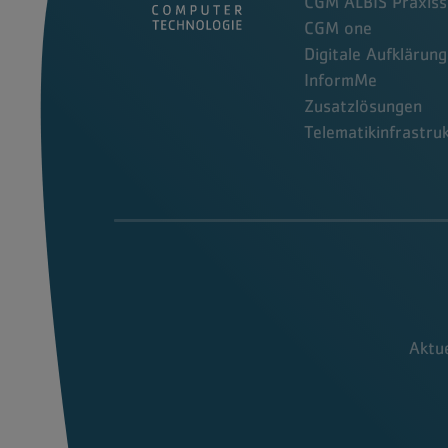
CGM ALBIS Praxiss
CGM one
Digitale Aufklärung
InformMe
Zusatzlösungen
Telematikinfrastru
Aktue