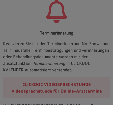
Terminerinnerung
Reduzieren Sie mit der Terminerinnerung No-Shows und
Terminausfälle. Terminbestätigungen und -erinnerungen
oder Behandlungsdokumente werden mit der
Zusatzfunktion
Terminerinnerung
in CLICKDOC
KALENDER automatisiert versendet.
CLICKDOC VIDEOSPRECHSTUNDE
Videosprechstunde für Online-Arzttermine
Mit CLICKDOC VIDEOSPRECHSTUNDE können Ihre
Patientinnen und Patienten Arzttermine online buchen.