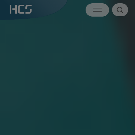
CGM ALBIS Praxissoftware
CGM one
Digitale Aufklärung mit InformMe
Zusatzlösungen
Telematikinfrastruktur
Dragon Medical One
Dragon Legal & Dragon Professional