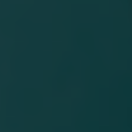
Diktatmanagement
Monitoring und Managed-Services
IT-Sicherheit und Datenschutz
Komplettsysteme & Praxisvernetzung
Cloud-Services
Aktuelles
HCS Webinare
Team