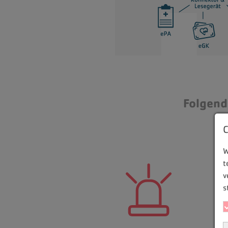
Folgend
W
t
v
s