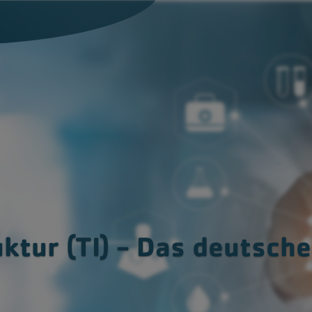
gon Medical One
Monitoring und Managed
Services
gon Legal & Dragon
essional
IT-Sicherheit und Datens
tatmanagement
Komplettsysteme &
Praxisvernetzung
Cloud-Services
uktur (TI) - Das deutsch