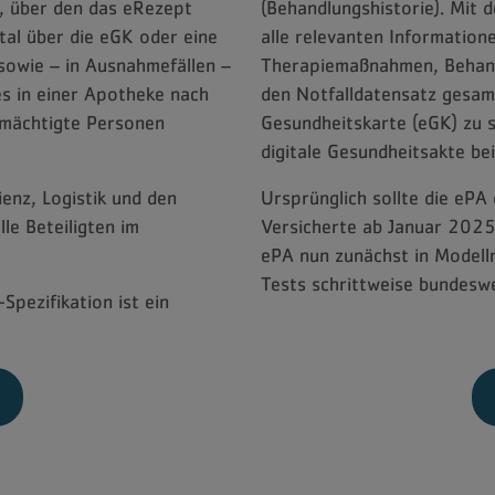
, über den das eRezept
(Behandlungshistorie). Mit 
ital über die eGK oder eine
alle relevanten Information
owie – in Ausnahmefällen –
Therapiemaßnahmen, Behand
s in einer Apotheke nach
den Notfalldatensatz gesamm
lmächtigte Personen
Gesundheitskarte (eGK) zu s
digitale Gesundheitsakte bei
ienz, Logistik und den
Ursprünglich sollte die ePA
le Beteiligten im
Versicherte ab Januar 2025 
ePA nun zunächst in Modell
Tests schrittweise bundeswe
pezifikation ist ein