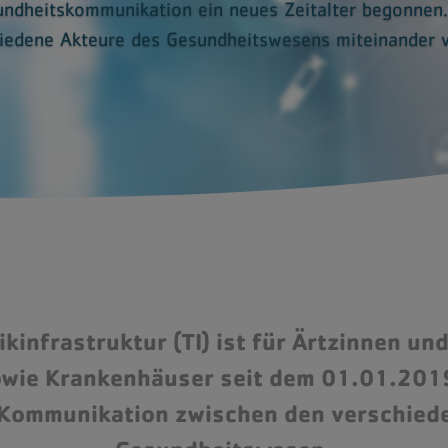
undheitskommunikation ein neues Zeitalter begonnen. 
hiedene Akteure des Gesundheitswesens miteinander v
kinfrastruktur (TI) ist für Ärtzinnen u
wie Krankenhäuser seit dem 01.01.2019 
 Kommunikation zwischen den verschied