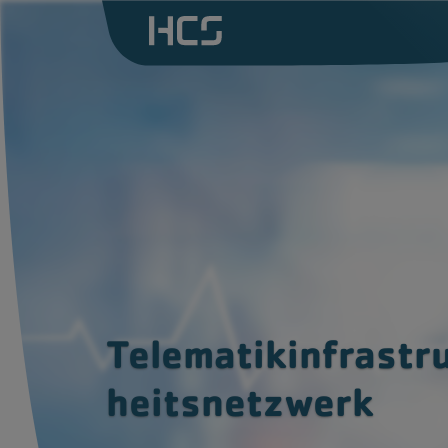
CGM ALBIS Praxissoftware
Dra
CGM one
Dra
Prof
Digitale Aufklärung mit
InformMe
Dik
Zusatzlösungen
Telematikinfrastruktur
Telematikinfrastr
heits
netz
werk