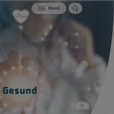
Menü
-
Aktuelles
HCS Webinare
chutz
Team
Jobs
e Gesund