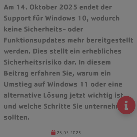
Diktatmanagement
Am 14. Oktober 2025 endet der
Support für Windows 10, wodurch
keine Sicherheits- oder
Funktionsupdates mehr bereitgestellt
Monitoring und Managed-Services
werden. Dies stellt ein erhebliches
IT-Sicherheit und Datenschutz
Sicherheitsrisiko dar. In diesem
Komplettsysteme & Praxisvernetzung
Beitrag erfahren Sie, warum ein
Cloud-Services
Umstieg auf Windows 11 oder eine
alternative Lösung jetzt wichtig ist
und welche Schritte Sie unternehmen
Aktuelles
sollten.
HCS Webinare
Team
26.03.2025