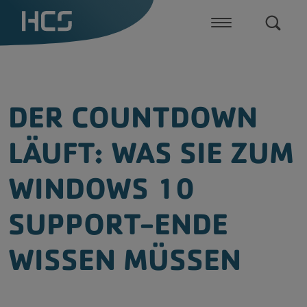
CGM ALBIS Praxissoftware
DER COUNTDOWN
CGM one
LÄUFT: WAS SIE ZUM
Digitale Aufklärung mit InformMe
Zusatzlösungen
WINDOWS 10
Telematikinfrastruktur
SUPPORT-ENDE
WISSEN MÜSSEN
Dragon Medical One
Dragon Legal & Dragon Professional