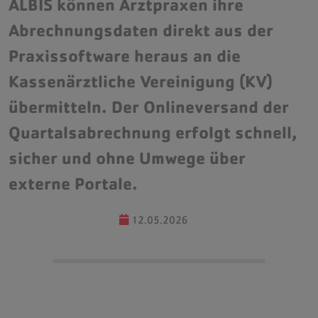
ALBIS können Arztpraxen ihre
Diktatmanagement
Abrechnungsdaten direkt aus der
Praxissoftware heraus an die
Kassenärztliche Vereinigung (KV)
Monitoring und Managed-Services
übermitteln. Der Onlineversand der
IT-Sicherheit und Datenschutz
Quartalsabrechnung erfolgt schnell,
Komplettsysteme & Praxisvernetzung
sicher und ohne Umwege über
Cloud-Services
externe Portale.
12.05.2026
Aktuelles
HCS Webinare
Team