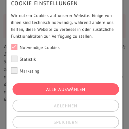
COOKIE EINSTELLUNGEN
Wir nutzen Cookies auf unserer Website. Einige von
Sammelerklärung nicht vergessen:
ihnen sind technisch notwendig, während andere uns
helfen, diese Website zu verbessern oder zusätzliche
Postalischer Versand weiterhin verpflichtend!
Funktionalitäten zur Verfügung zu stellen.
Auch bei der Nutzung der 1-Click-Abrechnung (1CA) gilt:
Notwendige Cookies
Zu jeder Quartalsabrechnung muss zusätzlich eine
Statistik
Sammelerklärung unterschrieben postalisch an die
zuständige KV gesendet werden. Ohne fristgerecht
Marketing
eingereichte Sammelerklärung kann die Abrechnung von
der KV nicht vollständig bearbeitet werden. Das
ALLE AUSWÄHLEN
entsprechende Blankoformular kann in der Regel direkt
über das Portal „Meine KVB“ heruntergeladen werden.
ABLEHNEN
SPEICHERN