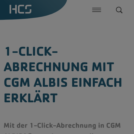
CGM ALBIS Praxissoftware
1-CLICK-
CGM one
ABRECHNUNG MIT
Digitale Aufklärung mit InformMe
Zusatzlösungen
CGM ALBIS EINFACH
Telematikinfrastruktur
ERKLÄRT
Dragon Medical One
Mit der 1-Click-Abrechnung in CGM
Dragon Legal & Dragon Professional