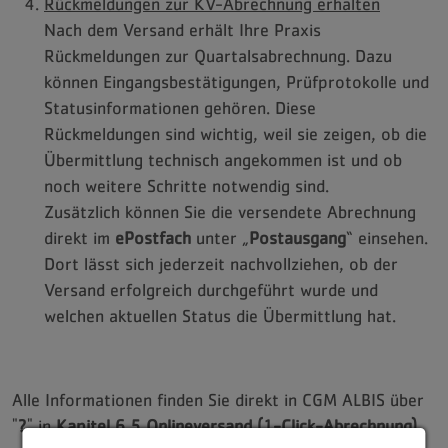
Rückmeldungen zur KV-Abrechnung erhalten
Nach dem Versand erhält Ihre Praxis
Rückmeldungen zur Quartalsabrechnung. Dazu
können Eingangsbestätigungen, Prüfprotokolle und
Statusinformationen gehören. Diese
Rückmeldungen sind wichtig, weil sie zeigen, ob die
Übermittlung technisch angekommen ist und ob
noch weitere Schritte notwendig sind.
Zusätzlich können Sie die versendete Abrechnung
direkt im
ePostfach
unter „
Postausgang
“ einsehen.
Dort lässt sich jederzeit nachvollziehen, ob der
Versand erfolgreich durchgeführt wurde und
welchen aktuellen Status die Übermittlung hat.
Alle Informationen finden Sie direkt in CGM ALBIS über
"
?
" in
Kapitel 6.5 Onlineversand (1-Click-Abrechnung)