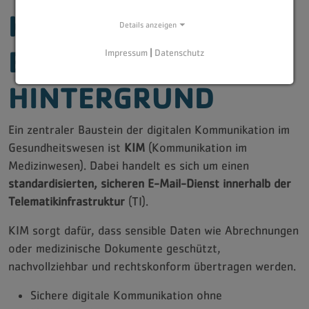
KIM: DIE SICHERE
Details anzeigen
BASIS IM
Impressum
|
Datenschutz
HINTERGRUND
Ein zentraler Baustein der digitalen Kommunikation im
Gesundheitswesen ist
KIM
(Kommunikation im
Medizinwesen). Dabei handelt es sich um einen
standardisierten, sicheren E-Mail-Dienst innerhalb der
Telematikinfrastruktur
(TI).
KIM sorgt dafür, dass sensible Daten wie Abrechnungen
oder medizinische Dokumente geschützt,
nachvollziehbar und rechtskonform übertragen werden.
Sichere digitale Kommunikation ohne